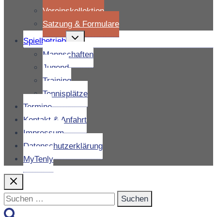
Vereinskollektion
Satzung & Formulare
Untermenü
Spielbetrieb
umschalten
Mannschaften
Jugend
Training
Tennisplätze
Termine
Kontakt & Anfahrt
Impressum
Datenschutzerklärung
MyTenly
Suchen
nach: