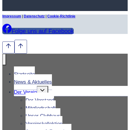
Impressum
|
Datenschutz
|
Cookie-Richtlinie
Folge uns auf Facebook
Startseite
News & Aktuelles
Untermenü
Der Verein
umschalten
Der Vorstand
Mitgliedschaft
Unser Clubhaus
Vereinskollektion