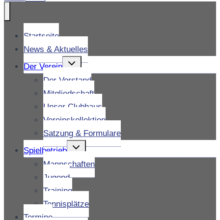
Startseite
News & Aktuelles
Untermenü
Der Verein
umschalten
Der Vorstand
Mitgliedschaft
Unser Clubhaus
Vereinskollektion
Satzung & Formulare
Untermenü
Spielbetrieb
umschalten
Mannschaften
Jugend
Training
Tennisplätze
Termine