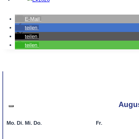
E-Mail
teilen
teilen
teilen
Augu
Mo.
Di.
Mi.
Do.
Fr.