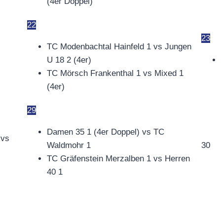
(4er Doppel)
22
23
TC Modenbachtal Hainfeld 1 vs Jungen
U 18 2 (4er)
TC Mörsch Frankenthal 1 vs Mixed 1
(4er)
29
Damen 35 1 (4er Doppel) vs TC
 vs
Waldmohr 1
30
TC Gräfenstein Merzalben 1 vs Herren
40 1