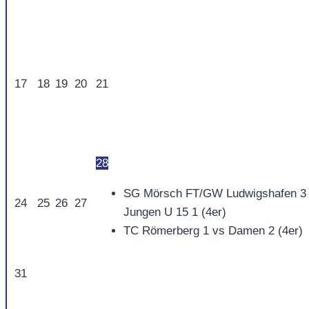
17
18
19
20
21
28
SG Mörsch FT/GW Ludwigshafen 3
24
25
26
27
Jungen U 15 1 (4er)
TC Römerberg 1 vs Damen 2 (4er)
31