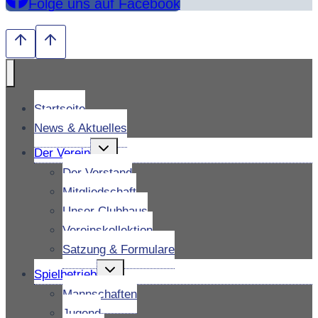
Folge uns auf Facebook
Startseite
News & Aktuelles
Untermenü
Der Verein
umschalten
Der Vorstand
Mitgliedschaft
Unser Clubhaus
Vereinskollektion
Satzung & Formulare
Untermenü
Spielbetrieb
umschalten
Mannschaften
Jugend